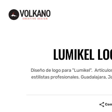
Web and graphic design - Diseño web y gráfico - Guadalajara, MX
Web and graphic design - Diseño web y gráfico -
LUMIKEL LO
Diseño de logo para "Lumikel". Artículo
estilistas profesionales. Guadalajara, Ja
Com