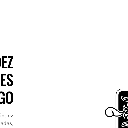
EZ
ES
GO
nández
zadas,