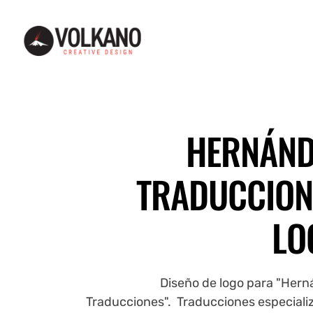
Web and graphic design - Diseño web y gráfico - Guadalajara, MX
Web and graphic design - Diseño web y gráfico -
HERNÁND
TRADUCCION
LO
Diseño de logo para "Her
Traducciones". Traducciones especiali